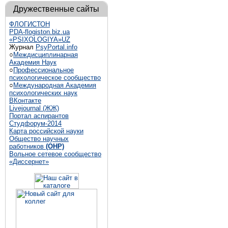
Дружественные сайты
ФЛОГИСТОН
PDA-flogiston.biz.ua
«PSIXOLOGIYA»UZ
Журнал
PsyPortal.info
○
Междисциплинарная
Академия Наук
○
Профессиональное
психологическое сообщество
○
Международная Академия
психологических наук
ВКонтакте
Livejournal (ЖЖ)
Портал аспирантов
Студфорум-2014
Карта российской науки
Общество научных
работников
(ОНР)
Вольное сетевое сообщество
«Диссернет»