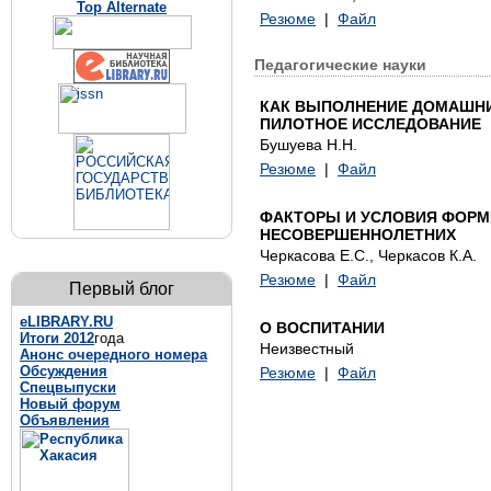
Top Alternate
Резюме
|
Файл
Педагогические науки
КАК ВЫПОЛНЕНИЕ ДОМАШНИХ
ПИЛОТНОЕ ИССЛЕДОВАНИЕ
Бушуева Н.Н.
Резюме
|
Файл
ФАКТОРЫ И УСЛОВИЯ ФОРМ
НЕСОВЕРШЕННОЛЕТНИХ
Черкасова Е.С., Черкасов К.А.
Резюме
|
Файл
Первый блог
eLIBRARY.RU
О ВОСПИТАНИИ
Итоги 2012
года
Неизвестный
Анонс очередного номера
Обсуждения
Резюме
|
Файл
Спецвыпуски
Новый форум
Объявления