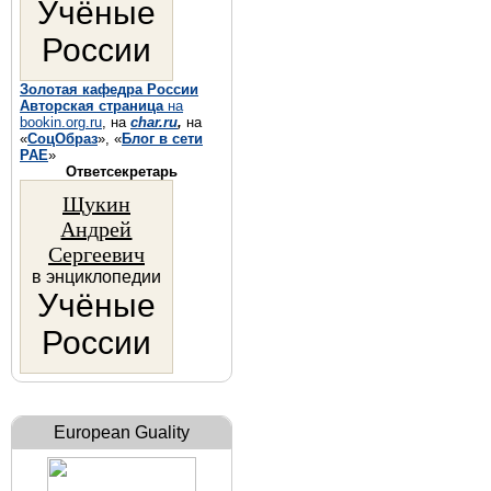
Учёные
России
Золотая кафедра России
Авторская страница
на
bookin.org.ru
, на
char.ru
,
на
«
СоцОбраз
», «
Блог в сети
РАЕ
»
Ответсекретарь
Щукин
Андрей
Сергеевич
в энциклопедии
Учёные
России
European Guality