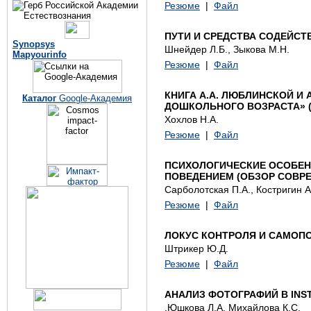
Резюме
|
Файл
ПУТИ И СРЕДСТВА СОДЕЙСТ
Synopsys
Шнейдер Л.Б., Зыкова М.Н.
Mapyourinfo
Резюме
|
Файл
КНИГА А.А. ЛЮБЛИНСКОЙ И 
Каталог
Google-Академия
ДОШКОЛЬНОГО ВОЗРАСТА» (
Хохлов Н.А.
Резюме
|
Файл
ПСИХОЛОГИЧЕСКИЕ ОСОБЕ
ПОВЕДЕНИЕМ (ОБЗОР СОВР
Сарболотская П.А., Костригин А
Резюме
|
Файл
ЛОКУС КОНТРОЛЯ И САМОП
Штрикер Ю.Д.
Резюме
|
Файл
АНАЛИЗ ФОТОГРАФИЙ В IN
.Юшкова Л.А, Михайлова К.С.