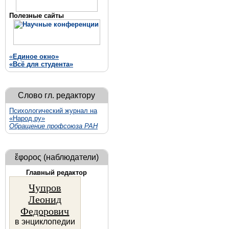
Полезные сайты
«
Единое
окно»
«Всё для студента»
Слово гл. редактору
Психологический журнал на
«Народ.ру»
Обращение профсоюза РАН
ἔφορος (наблюдатели)
Главный редактор
Чупров
Леонид
Федорович
в энциклопедии