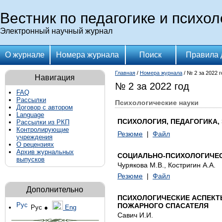
Вестник по педагогике и псих
Электронный научный журнал
О журнале
Номера журнала
Поиск
Правила 
Главная
/
Номера журнала
/ № 2 за 2022 г
Навигация
№ 2 за 2022 год
FAQ
Рассылки
Психологические науки
Договор с автором
Language
ПСИХОЛОГИЯ, ПЕДАГОГИКА,
Рассылки из РКП
Контролирующие
Резюме
|
Файл
учреждения
О рецензиях
Архив журнальных
СОЦИАЛЬНО-ПСИХОЛОГИЧЕС
выпусков
Чурякова М.В., Костригин А.А.
Резюме
|
Файл
Дополнительно
ПСИХОЛОГИЧЕСКИЕ АСПЕКТ
ПОЖАРНОГО СПАСАТЕЛЯ
Рус ●
Eng
Савич И.И.