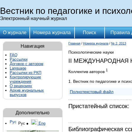
Вестник по педагогике и псих
Электронный научный журнал
О журнале
Номера журнала
Поиск
Правила 
Главная
/
Номера журнала
/
№ 2, 2013
Навигация
Психологические науки
FAQ
Рассылки
II МЕЖДУНАРОДНАЯ 
Договор с автором
Language
1
Коллектив авторов
Рассылки из РКП
Контролирующие
1. Вестник по педагогике и пси
учреждения
О рецензиях
Архив журнальных
Полнотекстовый файл
выпусков
Пристатейный список:
Дополнительно
Рус ●
Eng
Библиографическая сс