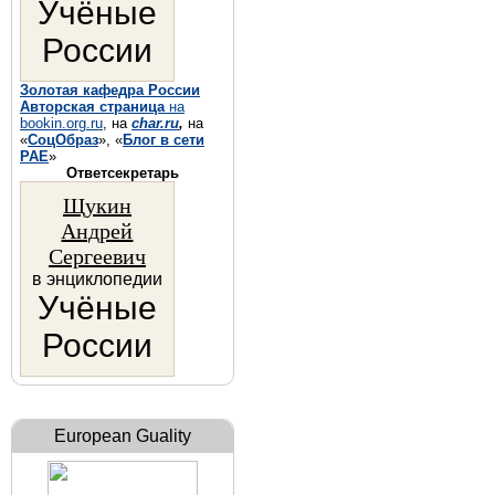
Учёные
России
Золотая кафедра России
Авторская страница
на
bookin.org.ru
, на
char.ru
,
на
«
СоцОбраз
», «
Блог в сети
РАЕ
»
Ответсекретарь
Щукин
Андрей
Сергеевич
в энциклопедии
Учёные
России
European Guality