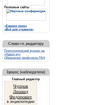
Полезные сайты
«
Единое
окно»
«Всё для студента»
Слово гл. редактору
Психологический журнал на
«Народ.ру»
Обращение профсоюза РАН
ἔφορος (наблюдатели)
Главный редактор
Чупров
Леонид
Федорович
в энциклопедии