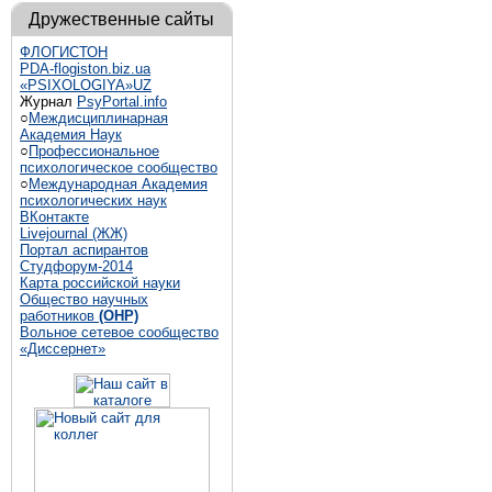
Дружественные сайты
ФЛОГИСТОН
PDA-flogiston.biz.ua
«PSIXOLOGIYA»UZ
Журнал
PsyPortal.info
○
Междисциплинарная
Академия Наук
○
Профессиональное
психологическое сообщество
○
Международная Академия
психологических наук
ВКонтакте
Livejournal (ЖЖ)
Портал аспирантов
Студфорум-2014
Карта российской науки
Общество научных
работников
(ОНР)
Вольное сетевое сообщество
«Диссернет»